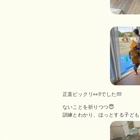
正直ビックリ👀‼️でした‼️‼️
ないことを祈りつつ😇
訓練とわかり、ほっとする子ども