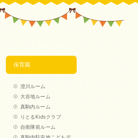
保育園
澄川ルーム
大谷地ルーム
真駒内ルーム
りとるKidsクラブ
自衛隊前ルーム
真駒内駐屯地こどもデ