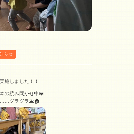
知らせ
実施しました！！
本の読み聞かせ中📖
…グラグラ🌋🏚️