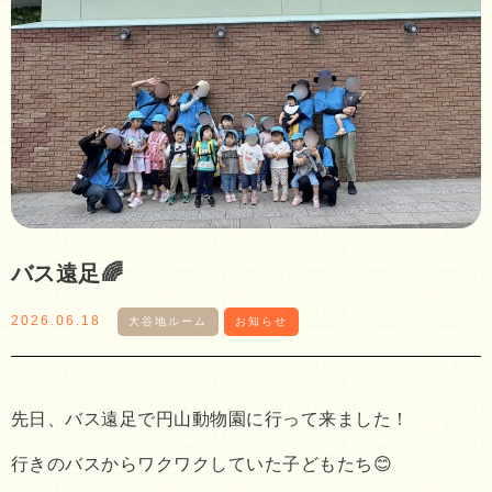
バス遠足🌈
2026.06.18
大谷地ルーム
お知らせ
先日、バス遠足で円山動物園に行って来ました！
行きのバスからワクワクしていた子どもたち😊