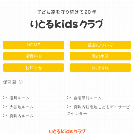
HOME
当園について
保育料金
園の生活
お知らせ
採用情報
保育園
澄川ルーム
自衛隊前ルーム
大谷地ルーム
真駒内駐屯地こどもデイサービ
スセンター
真駒内ルーム