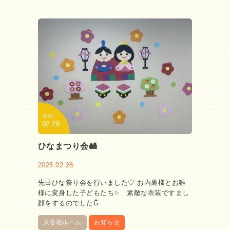
2025
02.28
ひなまつり会🎎
2025.02.28
先日ひな祭り会を行いました♡ お内裏様とお雛
様に変身した子どもたち✨ 素敵な衣装ですまし
顔をするのでしたǴ
大谷地ルーム
お知らせ