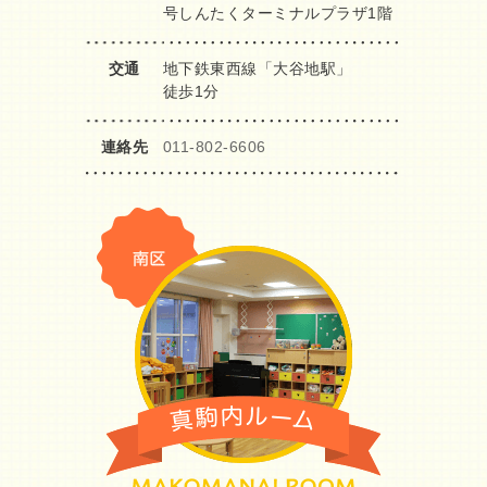
号しんたくターミナルプラザ1階
交通
地下鉄東西線「大谷地駅」
徒歩1分
連絡先
011-802-6606