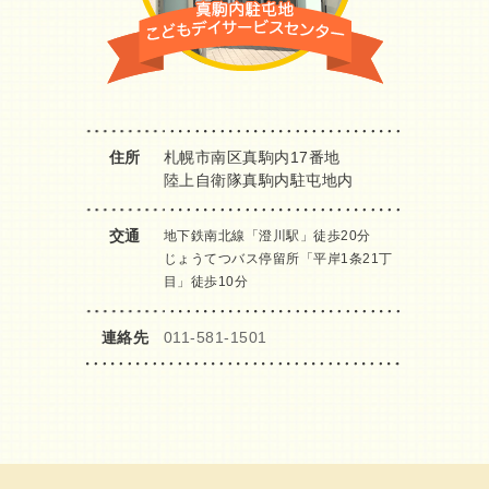
住所
札幌市南区真駒内17番地
陸上自衛隊真駒内駐屯地内
交通
地下鉄南北線「澄川駅」徒歩20分
じょうてつバス停留所「平岸1条21丁
目」徒歩10分
連絡先
011-581-1501