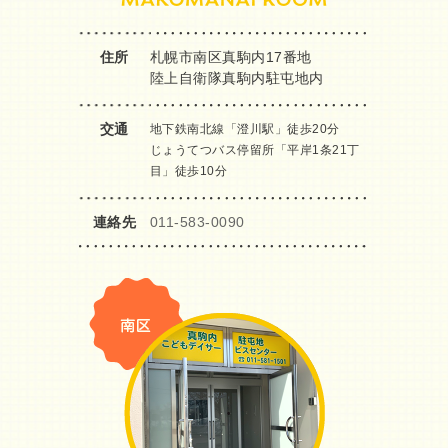
住所
札幌市南区真駒内17番地
陸上自衛隊真駒内駐屯地内
交通
地下鉄南北線「澄川駅」徒歩20分
じょうてつバス停留所「平岸1条21丁
目」徒歩10分
連絡先
011-583-0090