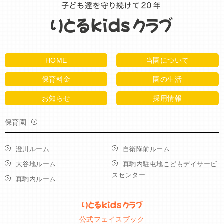
HOME
当園について
保育料金
園の生活
お知らせ
採用情報
保育園
澄川ルーム
自衛隊前ルーム
大谷地ルーム
真駒内駐屯地こどもデイサービ
スセンター
真駒内ルーム
公式フェイスブック