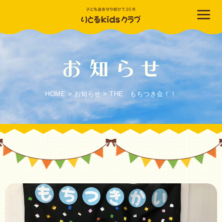
HOME
>
お知らせ
>
THE もちつき会！！