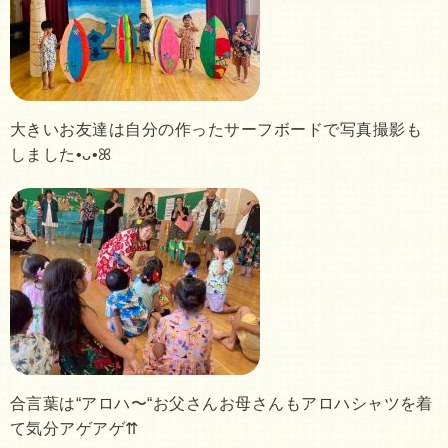
大きいお友達は自分の作ったサーフボードで写真撮影も
しました‍•ᴗ•ꕤ
合言葉は“アロハ〜“お父さんお母さんもアロハシャツを着
て気分アゲアゲ⇈