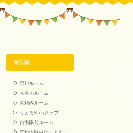
保育園
澄川ルーム
大谷地ルーム
真駒内ルーム
りとるKidsクラブ
自衛隊前ルーム
真駒内駐屯地こどもデ