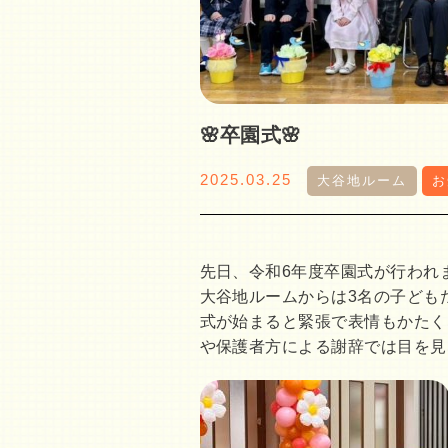
🌸卒園式🌸
2025.03.25
大谷地ルーム
お
先日、令和6年度卒園式が行われ
大谷地ルームからは3名の子ども
式が始まると緊張で表情もかたく
や保護者方による謝辞では目を見