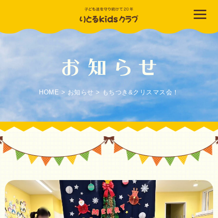
HOME
>
お知らせ
>
もちつき&クリスマス会！